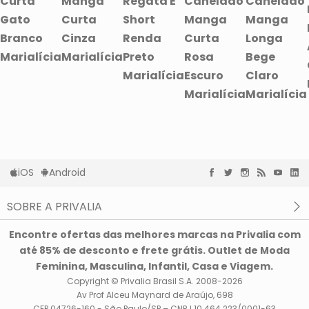
Curta
Manga
Regata E
Canelado
Canelado
Gato
Curta
Short
Manga
Manga
Branco
Cinza
Renda
Curta
Longa
Marialícia
Marialícia
Preto
Rosa
Bege
Marialícia
Escuro
Claro
Marialícia
Marialícia
iOS
Android
SOBRE A PRIVALIA
O que é a Privalia?
Encontre ofertas das melhores marcas na Privalia com
Privacidade e Cookies
até 85% de desconto e frete grátis. Outlet de Moda
Condições de uso
Feminina, Masculina, Infantil, Casa e Viagem.
Copyright © Privalia Brasil S.A. 2008-2026
Av Prof Alceu Maynard de Araújo, 698
CEP 04726-160 - São Paulo/SP – CNPJ 10.464.223/0001-63