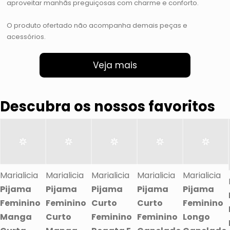
aproveitar manhãs preguiçosas com charme e conforto.
O produto ofertado não acompanha demais peças e
acessórios.
Veja mais
Descubra os nossos favoritos
Marialicia
Marialicia
Marialicia
Marialicia
Marialicia
Pijama
Pijama
Pijama
Pijama
Pijama
Feminino
Feminino
Curto
Curto
Feminino
Manga
Curto
Feminino
Feminino
Longo