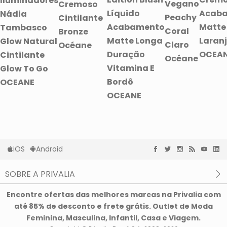
Iluminadores
Vegano
Cremoso
Líquido
Acab
Nádia
Peachy
Cintilante
Acabamento
Matte
Tambasco
Coral
Bronze
Matte Longa
Laran
Glow Natural
Claro
Océane
Duração
OCEA
Cintilante
Océane
Vitamina E
Glow To Go
Bordô
OCEANE
OCEANE
iOS
Android
SOBRE A PRIVALIA
O que é a Privalia?
Encontre ofertas das melhores marcas na Privalia com
Privacidade e Cookies
até 85% de desconto e frete grátis. Outlet de Moda
Condições de uso
Feminina, Masculina, Infantil, Casa e Viagem.