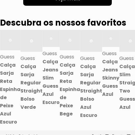
Descubra os nossos favoritos
Guess
Guess
Guess
Guess
Guess
Guess
Guess
Calça
Calça
Calça
Calça
Calça
Calça
Calça
Jeans
Jeans
Sarja
Sarja
Sarja
Sarja
Slim
Slim
Skinny
Reta
Reta
Regular
Regular
Strai
Guess
Guess
Espinha
Espinha
Straight
Straight
Two
Azul
Azul
de
de
Bolso
Bolso
Guess
Escuro
Peixe
Peixe
Verde
Azul
Azul
Azul
Bege
Escuro
Escuro