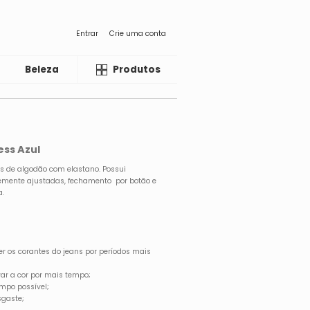
Entrar
Crie uma conta
Beleza
Liquida
Produtos
ess Azul
s de algodão com elastano. Possui
emente ajustadas, fechamento por botão e
a.
er os corantes do jeans por períodos mais
ar a cor por mais tempo;
mpo possível;
sgaste;