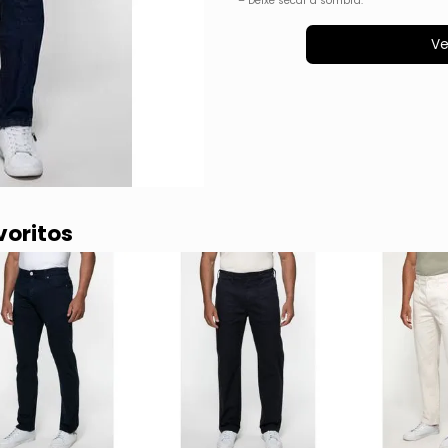
– Deixe secar à sombra.
Ve
voritos