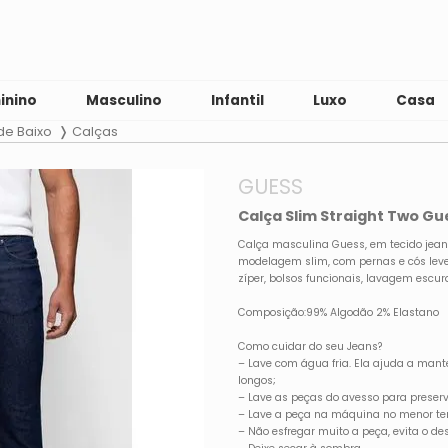
inino
Masculino
Infantil
Luxo
Casa
de Baixo
Calças
GUESS
Calça Slim Straight Two Gu
Calça masculina Guess, em tecido jean
modelagem slim, com pernas e cós lev
zíper, bolsos funcionais, lavagem escur
Composição:99% Algodão 2% Elastano
Como cuidar do seu Jeans?
– Lave com água fria. Ela ajuda a mant
longos;
– Lave as peças do avesso para preserv
– Lave a peça na máquina no menor te
– Não esfregar muito a peça, evita o de