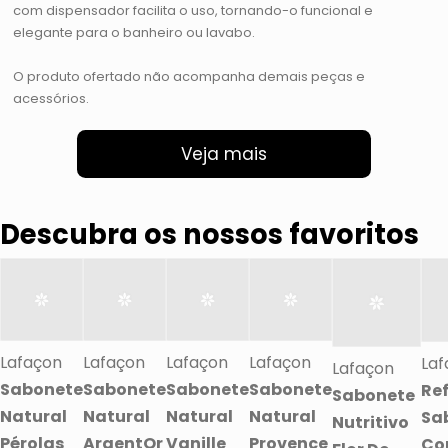
com dispensador facilita o uso, tornando-o funcional e
elegante para o banheiro ou lavabo.
O produto ofertado não acompanha demais peças e
acessórios.
Veja mais
Descubra os nossos favoritos
Lafaçon
Lafaçon
Lafaçon
Lafaçon
Laf
Lafaçon
Sabonete
Sabonete
Sabonete
Sabonete
Ref
Sabonete
Natural
Natural
Natural
Natural
Sa
Nutritivo
Pérolas
ArgentOr
Vanille
Provence
Co