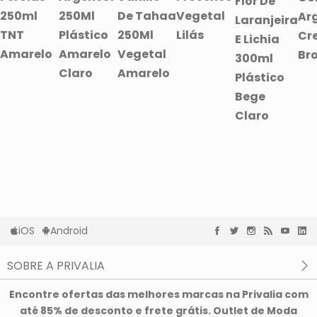
Flor De
250ml
250Ml
De Tahaa
Vegetal
Ar
Laranjeira
TNT
Plástico
250Ml
Lilás
Cr
E Lichia
Amarelo
Amarelo
Vegetal
Br
300ml
Claro
Amarelo
Plástico
Bege
Claro
iOS
Android
SOBRE A PRIVALIA
O que é a Privalia?
Encontre ofertas das melhores marcas na Privalia com
Privacidade e Cookies
até 85% de desconto e frete grátis. Outlet de Moda