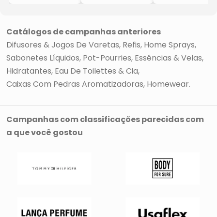
- Mangue Vert
- Apple Spice
Cremoso
- 300ml
- 300ml
- Argent'Or
- Antik
- Antik
- 500ml
Catálogos de campanhas anteriores
Difusores & Jogos De Varetas
Refis
Home Sprays
Sabonetes Líquidos
Pot-Pourries
Essências & Velas
Hidratantes, Eau De Toilettes & Cia
Caixas Com Pedras Aromatizadoras
Homewear
Campanhas com classificações parecidas com
a que você gostou