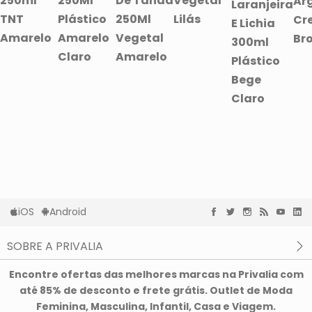
250ml
250Ml
De Tahaa
Vegetal
Ar
Laranjeira
TNT
Plástico
250Ml
Lilás
Cr
E Lichia
Amarelo
Amarelo
Vegetal
Br
300ml
Claro
Amarelo
Plástico
Bege
Claro
iOS
Android
SOBRE A PRIVALIA
O que é a Privalia?
Encontre ofertas das melhores marcas na Privalia com
Privacidade e Cookies
até 85% de desconto e frete grátis. Outlet de Moda
Condições de uso
Feminina, Masculina, Infantil, Casa e Viagem.