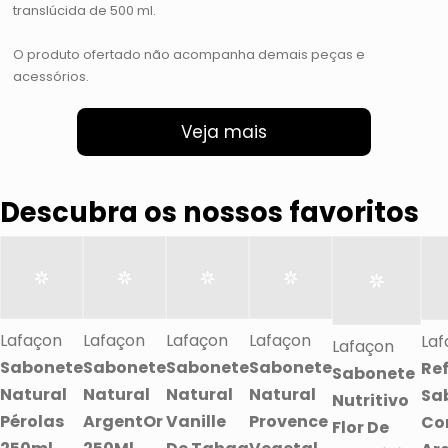
translúcida de 500 ml.
O produto ofertado não acompanha demais peças e
acessórios.
Veja mais
Descubra os nossos favoritos
Lafaçon
Lafaçon
Lafaçon
Lafaçon
Laf
Lafaçon
Sabonete
Sabonete
Sabonete
Sabonete
Ref
Sabonete
Natural
Natural
Natural
Natural
Sa
Nutritivo
Pérolas
ArgentOr
Vanille
Provence
Co
Flor De