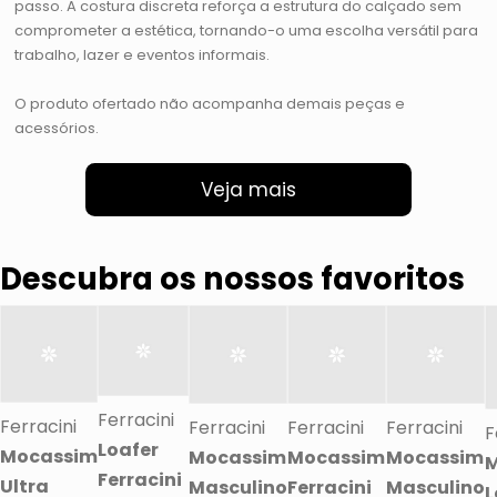
passo. A costura discreta reforça a estrutura do calçado sem
comprometer a estética, tornando-o uma escolha versátil para
trabalho, lazer e eventos informais.
O produto ofertado não acompanha demais peças e
acessórios.
Veja mais
Descubra os nossos favoritos
Ferracini
Ferracini
Ferracini
Ferracini
Ferracini
F
Loafer
Mocassim
Mocassim
Mocassim
Mocassim
M
Ferracini
Ultra
Masculino
Ferracini
Masculino
L