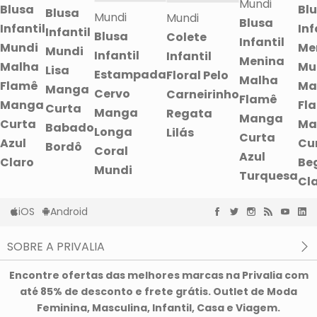
Mundi
Blusa
Bl
Blusa
Mundi
Mundi
Blusa
Infantil
Inf
Infantil
Blusa
Colete
Infantil
Mundi
Me
Mundi
Infantil
Infantil
Menina
Malha
Mu
Lisa
Estampada
Floral Pelo
Malha
Flamê
Ma
Manga
Cervo
Carneirinho
Flamê
Manga
Fl
Curta
Manga
Regata
Manga
Curta
Ma
Babado
Longa
Lilás
Curta
Azul
Cu
Bordô
Coral
Azul
Claro
Be
Mundi
Turquesa
Cl
iOS
Android
SOBRE A PRIVALIA
O que é a Privalia?
Encontre ofertas das melhores marcas na Privalia com
Privacidade e Cookies
até 85% de desconto e frete grátis. Outlet de Moda
Condições de uso
Feminina, Masculina, Infantil, Casa e Viagem.