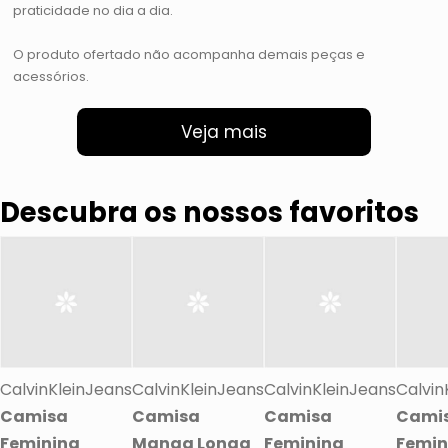
praticidade no dia a dia.
O produto ofertado não acompanha demais peças e
acessórios.
Veja mais
Descubra os nossos favoritos
CalvinKleinJeans
CalvinKleinJeans
CalvinKleinJeans
Calvin
Camisa
Camisa
Camisa
Cami
Feminina
Manga Longa
Feminina
Femin