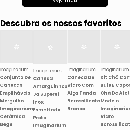
Veja mais
Descubra os nossos favoritos
Imaginarium
Imaginarium
Imaginarium
Imaginarium
Conjunto De
Caneca De
Kit Chá Co
Caneca
Canecas
Vidro Com
Bule E Copo
Amarguinhos
Empilháveis
Alça Panda
Chá De Afe
Ja Superei
Mergulho
Borossilicato
Modelo
Inox
Imaginarium
Branco
Imaginari
Esmaltado
Cerâmica
Vidro
Preto
Bege
Borossilica
Imaginarium