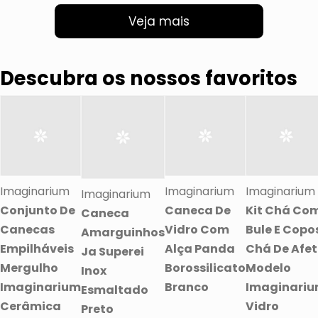
Veja mais
Descubra os nossos favoritos
Imaginarium
Imaginarium
Imaginarium
Imaginarium
Conjunto De
Caneca De
Kit Chá Co
Caneca
Canecas
Vidro Com
Bule E Copo
Amarguinhos
Empilháveis
Alça Panda
Chá De Afe
Ja Superei
Mergulho
Borossilicato
Modelo
Inox
Imaginarium
Branco
Imaginari
Esmaltado
Cerâmica
Vidro
Preto