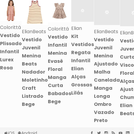
Colorittá
Elian
Colorittá
ElianBeats
ElianBeats
Elian
Vestido
Kit
Vestido
Vestido
Vestido
Vest
Plissado
Vestidos
Infantil
Juvenil
Juvenil
Juven
Infantil
Regata
Menina
Menina
Menina
Curt
Lurex
Infantil
Evasê
Beats
Ajustado
Visc
Rosa
Elian
Floral
Nadador
Malha
Flora
Alças
Manga
Moletinho
Canelada
Alça
Grossas
Curta
Craft
Manga
Ajust
Lilás
Babados
Listrado
Longa
Chu
Bege
Bege
Ombro
Elian
Vazado
Beat
Preto
iOS
Android