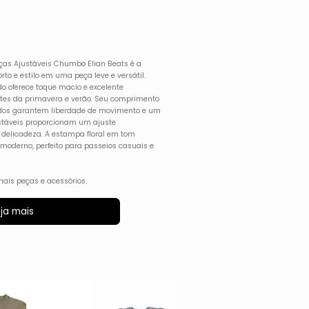
Alças Ajustáveis Chumbo Elian Beats é a
to e estilo em uma peça leve e versátil.
do oferece toque macio e excelente
entes da primavera e verão. Seu comprimento
dos garantem liberdade de movimento e um
ustáveis proporcionam um ajuste
 delicadeza. A estampa floral em tom
moderno, perfeito para passeios casuais e
ais peças e acessórios.
ja mais