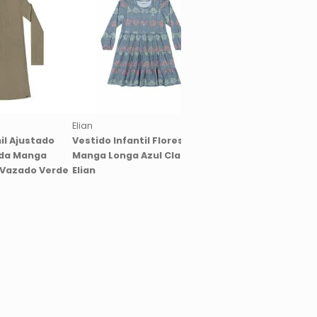
Elian
Elian
il Ajustado
Vestido Infantil Flores
Kit Vestidos Regata 
da Manga
Manga Longa Azul Claro
Elian Alças Grossas L
Vazado Verde
Elian