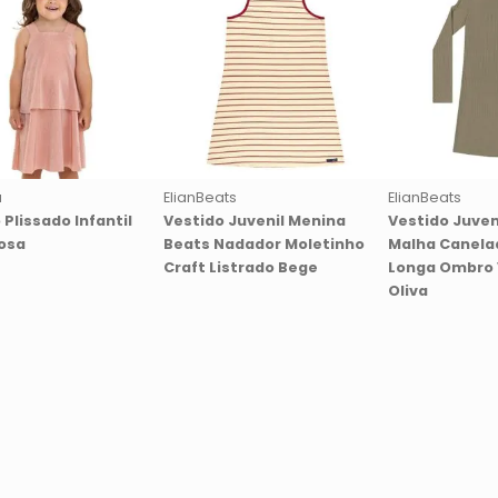
á
ElianBeats
ElianBeats
 Plissado Infantil
Vestido Juvenil Menina
Vestido Juven
osa
Beats Nadador Moletinho
Malha Canela
Craft Listrado Bege
Longa Ombro 
Oliva