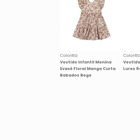
Colorittá
Coloritt
Vestido Infantil Menina
Vestido
Evasê Floral Manga Curta
Lurex R
Babados Bege