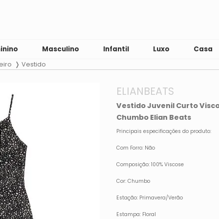
inino
Masculino
Infantil
Luxo
Casa
eiro
Vestido
ELIANBEATS
Vestido Juvenil Curto Visco
Chumbo Elian Beats
Principais especificações do produto:
Com Forro: Não
Composição: 100% Viscose
Cor: Chumbo
Estação: Primavera/Verão
Estampa: Floral