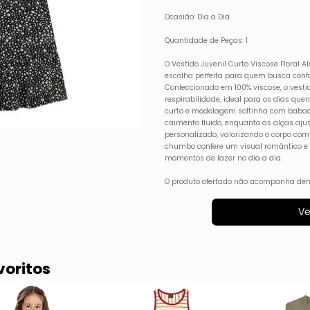
Ocasião: Dia a Dia
Quantidade de Peças: 1
O Vestido Juvenil Curto Viscose Floral 
escolha perfeita para quem busca confor
Confeccionado em 100% viscose, o vesti
respirabilidade, ideal para os dias qu
curto e modelagem soltinha com baba
caimento fluido, enquanto as alças aj
personalizado, valorizando o corpo com
chumbo confere um visual romântico e 
momentos de lazer no dia a dia.
O produto ofertado não acompanha dem
Ve
voritos