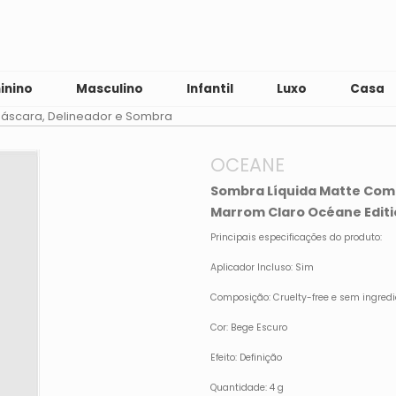
inino
Masculino
Infantil
Luxo
Casa
áscara, Delineador e Sombra
OCEANE
Sombra Líquida Matte Com P
Marrom Claro Océane Editi
Principais especificações do produto:
Aplicador Incluso: Sim
Composição: Cruelty-free e sem ingred
Cor: Bege Escuro
Efeito: Definição
Quantidade: 4 g