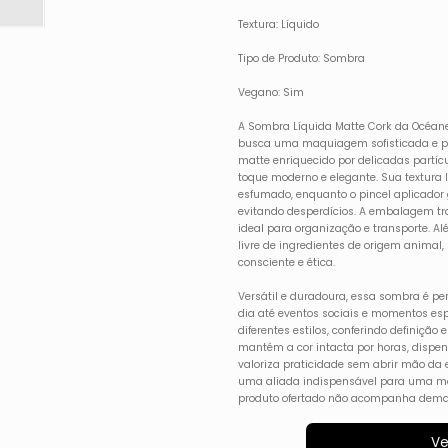
Textura: Líquido
Tipo de Produto: Sombra
Vegano: Sim
A Sombra Líquida Matte Cork da Océane
busca uma maquiagem sofisticada e p
matte enriquecido por delicadas partícu
toque moderno e elegante. Sua textura l
esfumado, enquanto o pincel aplicador
evitando desperdícios. A embalagem tran
ideal para organização e transporte. Alé
livre de ingredientes de origem animal
consciente e ética.
Versátil e duradoura, essa sombra é per
dia até eventos sociais e momentos es
diferentes estilos, conferindo definição 
mantém a cor intacta por horas, dispe
valoriza praticidade sem abrir mão da 
uma aliada indispensável para uma mak
produto ofertado não acompanha demai
Ve