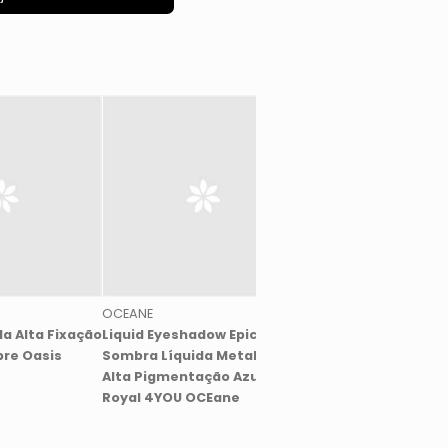
OCEANE
OCEANE
a Alta Fixação
Liquid Eyeshadow Epic
Liquid Eyeshadow Lu
bre Oasis
Sombra Líquida Metalizada
Sombra Líquida Cint
Alta Pigmentação Azul
Branco Furta-Cor 4
Royal 4YOU OCEane
OCEANE