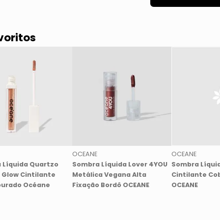
voritos
OCEANE
OCEANE
 Líquida Quartzo
Sombra Líquida Lover 4YOU
Sombra Líquid
 Glow Cintilante
Metálica Vegana Alta
Cintilante Co
ourado Océane
Fixação Bordô OCEANE
OCEANE