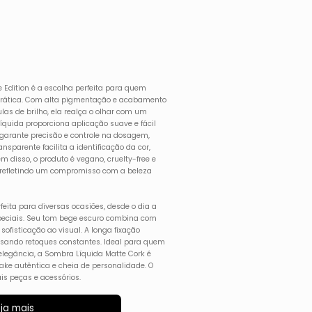
 Edition é a escolha perfeita para quem
rática. Com alta pigmentação e acabamento
las de brilho, ela realça o olhar com um
íquida proporciona aplicação suave e fácil
 garante precisão e controle na dosagem,
sparente facilita a identificação da cor,
m disso, o produto é vegano, cruelty-free e
, refletindo um compromisso com a beleza
feita para diversas ocasiões, desde o dia a
peciais. Seu tom bege escuro combina com
e sofisticação ao visual. A longa fixação
nsando retoques constantes. Ideal para quem
elegância, a Sombra Líquida Matte Cork é
e autêntica e cheia de personalidade. O
s peças e acessórios.
ja mais