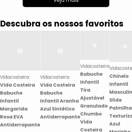
Veja mais
Descubra os nossos favoritos
Vidacosteira
Vidacoste
Babuche
Chinelo
Vidacosteira
Vidacosteira
Infantil
Infantil
Vida Costeira
Vida Costeira
Tira
Masculi
Babuche
Babuche
Ajustável
Slide
Infantil
Infantil Aranha
Granulado
Palmilha
Margarida
Azul Sintético
Chumbo
Texturi
Rosa EVA
Antiderrapante
Vida
Azul
Antiderrapante
Costeira
Marinho