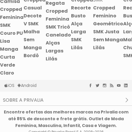
Camisa
Regata
Casual
Recorte
Cropped
Rec
Cropped
Cropped
Decote
Busto
Feminino
Bus
Feminina
Feminina
V SMK
Alça
Geométrico
Alç
SMK
SMK Tricô
Malha
Larga
SMK Justa
La
Couro PU
Canelado
Sem
SMK
Sem Manga
Ma
Lisa
Alças
Manga
Lilás
Lilás
Ch
Manga
Largas
Bordô
SM
Curta
Lilás
Verde
Claro
iOS
Android
SOBRE A PRIVALIA
O que é a Privalia?
Encontre ofertas das melhores marcas na Privalia com
Privacidade e Cookies
até 85% de desconto e frete grátis. Outlet de Moda
Condições de uso
Feminina, Masculina, Infantil, Casa e Viagem.
Copyright © Privalia Brasil S.A. 2008-2026