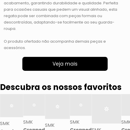
acabamento, garantindo durabilidade e qualidade. Perfeita
para ocasiões casuais que pedem um visual alinhado, esta
regata pode ser combinada com peças formais ou
descontraídas, adaptando-se facilmente ao seu guarda-
roupa.
O produto ofertado não acompanha demais peças e
acessórios.
Veja mais
Descubra os nossos favoritos
SMK
SMK
SM
SMK
SMK
Cropped
Cropped
SMK
Cr