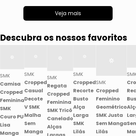
Veja mais
Descubra os nossos favoritos
SMK
SMK
SM
SMK
SMK
Cropped
Cropped
SMK
Cr
Camisa
Regata
Casual
Recorte
Cropped
Rec
Cropped
Cropped
Decote
Busto
Feminino
Bus
Feminina
Feminina
V SMK
Alça
Geométrico
Alç
SMK
SMK Tricô
Malha
Larga
SMK Justa
La
Couro PU
Canelado
Sem
SMK
Sem Manga
Se
Lisa
Alças
Manga
Lilás
Lilás
Ma
Manga
Largas