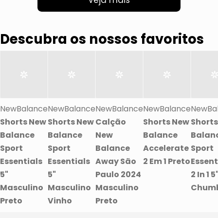
Veja mais
Descubra os nossos favoritos
NewBalance
NewBalance
NewBalance
NewBalance
NewBa
Shorts New
Shorts New
Calção
Shorts New
Short
Balance
Balance
New
Balance
Balan
Sport
Sport
Balance
Accelerate
Sport
Essentials
Essentials
Away São
2 Em 1 Preto
Essent
5"
5"
Paulo 2024
2 In 1 5
Masculino
Masculino
Masculino
Chum
Preto
Vinho
Preto