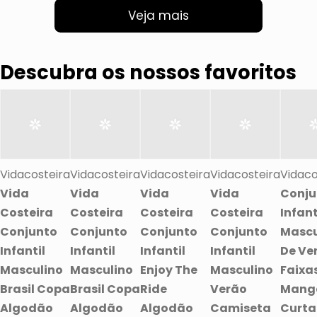
Veja mais
Descubra os nossos favoritos
Vidacosteira
Vidacosteira
Vidacosteira
Vidacosteira
Vidaco
Vida
Vida
Vida
Vida
Conju
Costeira
Costeira
Costeira
Costeira
Infant
Conjunto
Conjunto
Conjunto
Conjunto
Mascu
Infantil
Infantil
Infantil
Infantil
De Ve
Masculino
Masculino
Enjoy The
Masculino
Faixa
Brasil Copa
Brasil Copa
Ride
Verão
Mang
Algodão
Algodão
Algodão
Camiseta
Curta