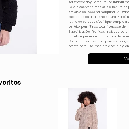
sofisticado ao guarda-roupa infantil m
Para preservar a maciez e a textura d
em ciclo delicado na máquina, utilizan
secadoras de alta temperatura. Não é nec
rotina de cuidados. Verifique sempre a
perfeito, permitindo total liberdade de
Especificações Técnicas: Indicado par
moletom premium com textura de pelin
Cor preta lisa. Uso ideal para as estaç
pronta para uso imediato após a higien
Ve
voritos