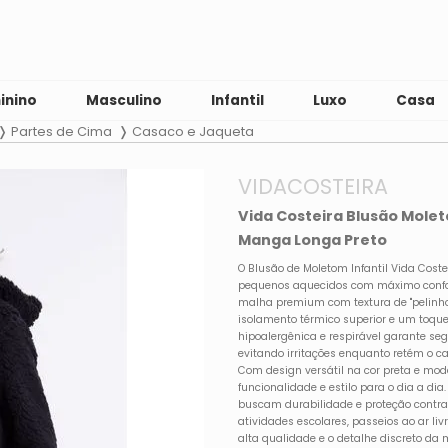
inino
Masculino
Infantil
Luxo
Casa
Partes de Cima
Casaco e Jaqueta
VIDACOSTEIRA
Vida Costeira Blusão Molet
Manga Longa Preto
O Blusão de Moletom Infantil Vida Coste
pequenos aquecidos com máximo confor
malha premium com textura de "pelinho"
isolamento térmico superior e um toq
hipoalergênica e respirável garante se
evitando irritações enquanto retém o cal
Com design versátil na cor preta e mo
funcionalidade e estilo para o dia a dia
buscam durabilidade e proteção contra
atividades escolares, passeios ao ar l
alta qualidade e o detalhe discreto d