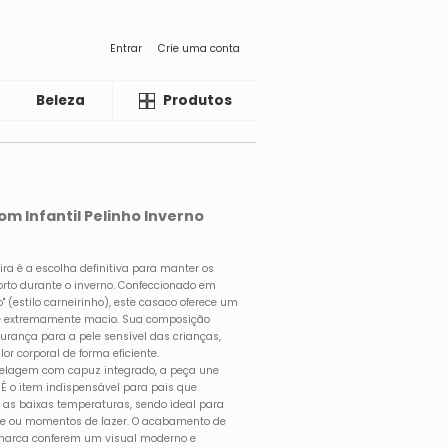
Entrar
Crie uma conta
Beleza
Liquida
Produtos
om Infantil Pelinho Inverno
ira é a escolha definitiva para manter os
to durante o inverno. Confeccionado em
 (estilo carneirinho), este casaco oferece um
ue extremamente macio. Sua composição
gurança para a pele sensível das crianças,
or corporal de forma eficiente.
delagem com capuz integrado, a peça une
. É o item indispensável para pais que
 as baixas temperaturas, sendo ideal para
ivre ou momentos de lazer. O acabamento de
a marca conferem um visual moderno e