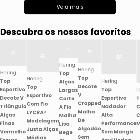
Veja mais
Descubra os nossos favoritos
Hering
Hering
Hering
Top
Top
Hering
Top
Hering
Alças
Decote
Top
Esportivo
Top
H
Largas
V
Esportivo
Decote V
Esportivo
T
Corte
Cropped
Com Fio
Triângulo
Nadador
A Fio
Malha
LYCRA®
Alças
Alta
C
Malha
De
Modelagem
Finas
Performance
M
Lisa
Algodão
Justa Alças
Vermelho
Sem Manga
Bege
Sem
Médias