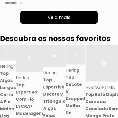
acessórios.
Veja mais
Descubra os nossos favoritos
Hering
Hering
Hering
Top
Top
Hering
Top
Alças
Decote
Top
Esportivo
HERINGINTIMAT
Largas
V
Esportivo
Decote V
Top Reto Dupl
Corte
Cropped
Com Fio
Triângulo
Camada
A Fio
Malha
LYCRA®
Alças
Canelado Se
Malha
De
Modelagem
Finas
Manga Preto
Lisa