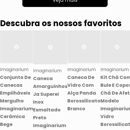
Veja mais
Descubra os nossos favoritos
Imaginarium
Imaginarium
Imaginarium
Imaginarium
Conjunto De
Caneca De
Kit Chá Co
Caneca
Canecas
Vidro Com
Bule E Copo
Amarguinhos
Empilháveis
Alça Panda
Chá De Afe
Ja Superei
Mergulho
Borossilicato
Modelo
Inox
Imaginarium
Branco
Imaginari
Esmaltado
Cerâmica
Vidro
Preto
Bege
Borossilica
Imaginarium