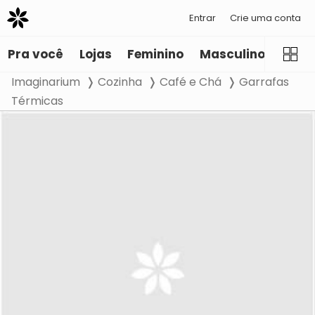
Entrar
Crie uma conta
Pra você
Lojas
Feminino
Masculino
Infant
Imaginarium
Cozinha
Café e Chá
Garrafas
Térmicas