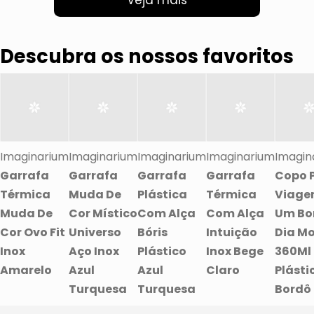
Veja mais
Descubra os nossos favoritos
Imaginarium
Imaginarium
Imaginarium
Imaginarium
Imagin
Garrafa
Garrafa
Garrafa
Garrafa
Copo 
Térmica
Muda De
Plástica
Térmica
Viag
Muda De
Cor Místico
Com Alça
Com Alça
Um B
Cor Ovo Fit
Universo
Bóris
Intuição
Dia M
Inox
Aço Inox
Plástico
Inox Bege
360Ml
Amarelo
Azul
Azul
Claro
Plásti
Turquesa
Turquesa
Bordô