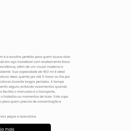
m é a escolha perfeita para quem busca aliar
ricado em aço inoxidável com acabamento fosco
resistência, além de um visual moderno e
biente. Sua capacidade de 450 ml é ideal
ura ideal, quente por até 5 horas ou frio por
escância durante longos períodos. A tampa
mento seguro, evitando vazamentos quando
o facilita o manuseio e o transporte,
o trabalho ou momentos de lazer. Este copo
eito para quem precisa de concentração e
ais peças e acessórios.
ja mais