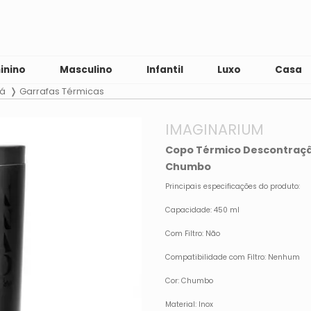
inino
Masculino
Infantil
Luxo
Casa
há
Garrafas Térmicas
IMAGINARIUM
Copo Térmico Descontraçã
Chumbo
Principais especificações do produto:
Capacidade: 450 ml
Com Filtro: Não
Compatibilidade com Filtro: Nenhum
Cor: Chumbo
Material: Inox