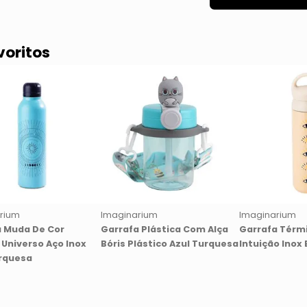
voritos
rium
Imaginarium
Imaginarium
a Muda De Cor
Garrafa Plástica Com Alça
Garrafa Térm
 Universo Aço Inox
Bóris Plástico Azul Turquesa
Intuição Inox
rquesa