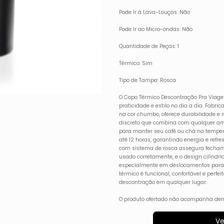
Pode Ir à Lava-Louças: Não
Pode Ir ao Micro-ondas: Não
Quantidade de Peças: 1
Térmico: Sim
Tipo de Tampa: Rosca
O Copo Térmico Descontração Pra Viage
praticidade e estilo no dia a dia. Fab
na cor chumbo, oferece durabilidade e 
discreto que combina com qualquer am
para manter seu café ou chá na temperat
até 12 horas, garantindo energia e refr
com sistema de rosca assegura fecha
usado corretamente, e o design cilíndric
especialmente em deslocamentos para 
térmico é funcional, confortável e perf
descontração em qualquer lugar.
O produto ofertado não acompanha dem
Ve