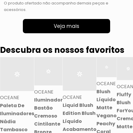
O produto ofertado não acompanha demais peças e
acessórios.
Veja mais
Descubra os nossos favoritos
OCEANE
OCEAN
Blush
OCEANE
Fluffy
OCEANE
OCEANE
Líquido
Iluminador
Blush
Liquid Blush
Paleta De
Matte
Bastão
ForYo
Edition Blush
Iluminadores
Vegano
Cremoso
Crem
Líquido
Nádia
Peachy
Cintilante
Matte
Acabamento
Tambasco
Coral
Bronze