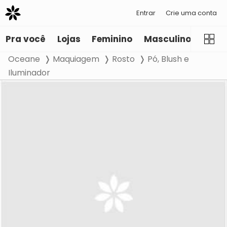
Entrar
Crie uma conta
Pra você
Lojas
Feminino
Masculino
Infant
Oceane
Maquiagem
Rosto
Pó, Blush e
Iluminador