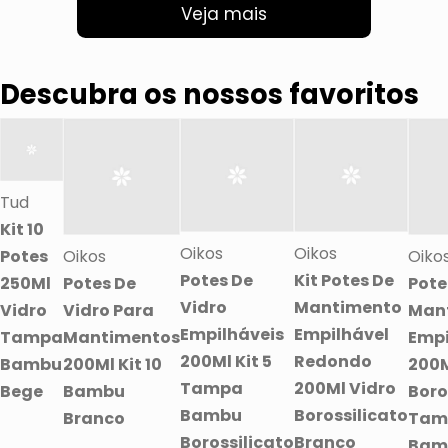
Veja mais
Descubra os nossos favoritos
Tud
Kit 10
Oikos
Oikos
Potes
Oikos
Oiko
Potes De
Kit Potes De
250Ml
Potes De
Pote
Vidro
Mantimento
Vidro
Vidro Para
Man
Empilháveis
Empilhável
Tampa
Mantimentos
Empi
200Ml Kit 5
Redondo
Bambu
200Ml Kit 10
200M
Tampa
200Ml Vidro
Bege
Bambu
Boro
Bambu
Borossilicato
Branco
Tam
Borossilicato
Branco
Bam