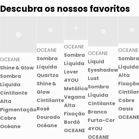
Descubra os nossos favoritos
OCEANE
OCEANE
OCEANE
OCEANE
Sombra
Sombra
Sombr
OCEANE
Liquid
Líquida
Líquida
Líquida
Shine & Glow
Eyeshadow
Lover
Quartzo
Alta
Sombra
Lust
4YOU
Shine &
Fixaçã
Líquida
Sombra
Metálica
Glow
Cintila
Cintilante
Líquida
Vegana
Cintilante
Cobre
Alta
Cintilante
Alta
Rosê
Oasis
Pigmentação
Branco
Fixação
Dourado
OCEAN
Cobre
Furta-Cor
Bordô
Océane
Océane
4YOU
OCEANE
OCEANE