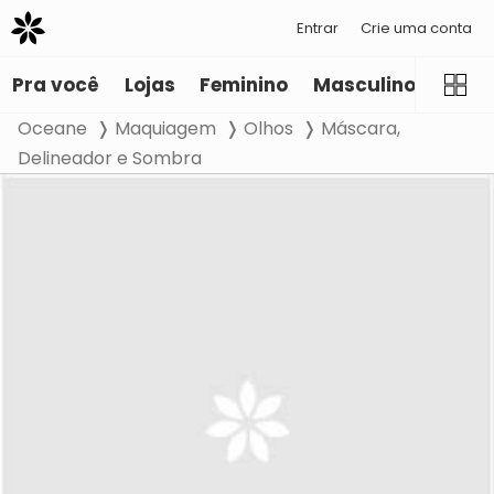
Entrar
Crie uma conta
Pra você
Lojas
Feminino
Masculino
Infant
Oceane
Maquiagem
Olhos
Máscara,
Delineador e Sombra