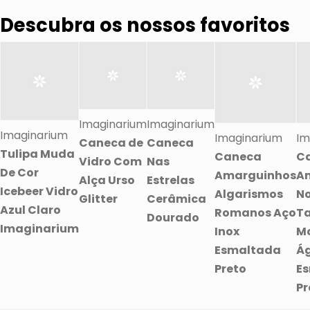
Descubra os nossos favoritos
Imaginarium
Imaginarium
Imaginarium
Imaginarium
Im
Caneca de
Caneca
Tulipa Muda
Caneca
C
Vidro Com
Nas
De Cor
Amarguinhos
A
Alça Urso
Estrelas
Icebeer Vidro
Algarismos
N
Glitter
Cerâmica
Azul Claro
Romanos Aço
T
Dourado
Imaginarium
Inox
M
Esmaltada
Ág
Preto
E
Pr