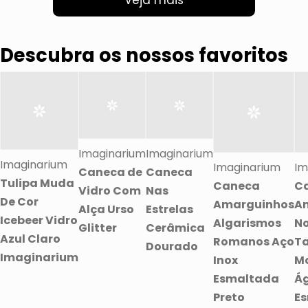
Veja mais
Descubra os nossos favoritos
Imaginarium
Imaginarium
Imaginarium
Imaginarium
Im
Caneca de
Caneca
Tulipa Muda
Caneca
C
Vidro Com
Nas
De Cor
Amarguinhos
A
Alça Urso
Estrelas
Icebeer Vidro
Algarismos
N
Glitter
Cerâmica
Azul Claro
Romanos Aço
T
Dourado
Imaginarium
Inox
M
Esmaltada
Ág
Preto
E