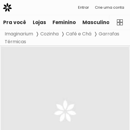
Entrar
Crie uma conta
Pra você
Lojas
Feminino
Masculino
Infant
Imaginarium
Cozinha
Café e Chá
Garrafas
Térmicas