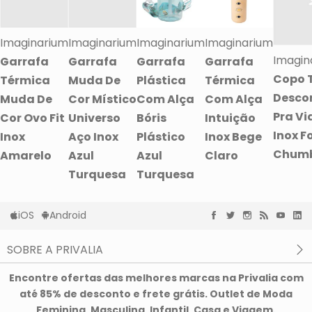
Imaginarium
Imaginarium
Imaginarium
Imaginarium
Imagin
Garrafa
Garrafa
Garrafa
Garrafa
Copo 
Térmica
Muda De
Plástica
Térmica
Desco
Muda De
Cor Místico
Com Alça
Com Alça
Pra V
Cor Ovo Fit
Universo
Bóris
Intuição
Inox F
Inox
Aço Inox
Plástico
Inox Bege
Chum
Amarelo
Azul
Azul
Claro
Turquesa
Turquesa
iOS
Android
SOBRE A PRIVALIA
O que é a Privalia?
Encontre ofertas das melhores marcas na Privalia com
Privacidade e Cookies
até 85% de desconto e frete grátis. Outlet de Moda
Condições de uso
Feminina, Masculina, Infantil, Casa e Viagem.