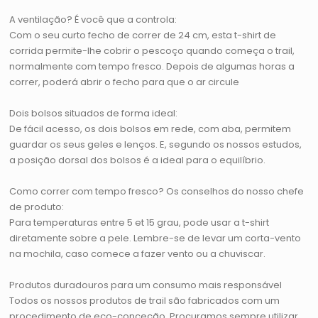
A ventilação? É você que a controla:
Com o seu curto fecho de correr de 24 cm, esta t-shirt de
corrida permite-lhe cobrir o pescoço quando começa o trail,
normalmente com tempo fresco. Depois de algumas horas a
correr, poderá abrir o fecho para que o ar circule
Dois bolsos situados de forma ideal:
De fácil acesso, os dois bolsos em rede, com aba, permitem
guardar os seus geles e lenços. E, segundo os nossos estudos,
a posição dorsal dos bolsos é a ideal para o equilíbrio.
Como correr com tempo fresco? Os conselhos do nosso chefe
de produto:
Para temperaturas entre 5 et 15 grau, pode usar a t-shirt
diretamente sobre a pele. Lembre-se de levar um corta-vento
na mochila, caso comece a fazer vento ou a chuviscar.
Produtos duradouros para um consumo mais responsável
Todos os nossos produtos de trail são fabricados com um
procedimento de eco-conceção. Procuramos sempre utilizar