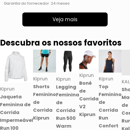
Garantia do fornecedor: 24 meses
Veja mais
Descubra os nossos favoritos
Kiprun
Kiprun
Kiprun
Kiprun
KAL
Boné
Shorts
Top
Legging
Kiprun
Sho
de
Feminino
Feminino
Feminina
Jaqueta
Ma
Corrida
de
de
de
Feminina de
de
V2
Corrida
Corrida
Corrida
Corrida
Cor
Kiprun
Kiprun
Run
Run 500
Impermeável
Run
Confort
Warm
Run 100
Kal