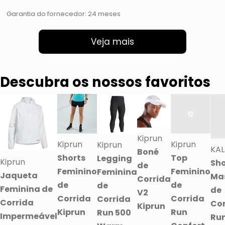
Garantia do fornecedor: 24 meses
Veja mais
Descubra os nossos favoritos
Kiprun
Kiprun
Kiprun
Kiprun
KAL
Boné
Shorts
Top
Legging
Kiprun
Sho
de
Feminino
Feminino
Feminina
Jaqueta
Ma
Corrida
de
de
de
Feminina de
de
V2
Corrida
Corrida
Corrida
Corrida
Cor
Kiprun
Kiprun
Run
Run 500
Impermeável
Run