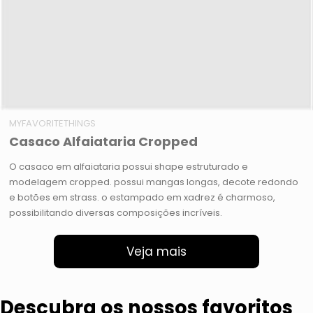
MYFAVORITETHINGS
Casaco Alfaiataria Cropped
O casaco em alfaiataria possui shape estruturado e
modelagem cropped. possui mangas longas, decote redondo
e botões em strass. o estampado em xadrez é charmoso,
possibilitando diversas composições incríveis.
Veja mais
Descubra os nossos favoritos