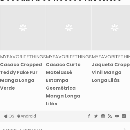
MYFAVORITETHINGS
MYFAVORITETHINGS
MYFAVORITETHI
Casaco Cropped
Casaco Curto
Jaqueta Crop
Teddy Fake Fur
Matelassê
Vinil Manga
Manga Longa
Estampa
Longa Lilás
Verde
Geométrica
Manga Longa
Lilás
iOS
Android