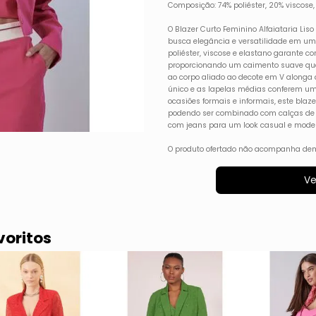
Composição: 74% poliéster, 20% viscose,
O Blazer Curto Feminino Alfaiataria Lis
busca elegância e versatilidade em u
poliéster, viscose e elastano garante con
proporcionando um caimento suave que v
ao corpo aliado ao decote em V alonga 
único e as lapelas médias conferem um t
ocasiões formais e informais, este blaze
podendo ser combinado com calças de al
com jeans para um look casual e mode
O produto ofertado não acompanha dem
Ve
voritos