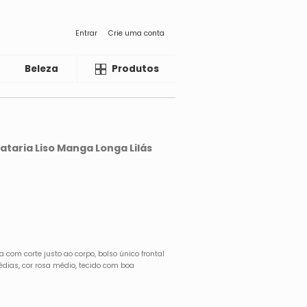
Entrar
Crie uma conta
Beleza
Liquida
Produtos
ataria Liso Manga Longa Lilás
ia com corte justo ao corpo, bolso único frontal
édias, cor rosa médio, tecido com boa