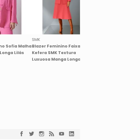
SMK
SMK
no Sofia Malha
Blazer Feminino Faixa
Blazer Feminino Alfa
Longa Lilás
Kefera SMK Textura
Amarração SMK Ma
Luxuosa Manga Longa Coral
Longa Verde Médio