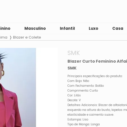
inino
Masculino
Infantil
Luxo
Casa
Cima
Blazer e Colete
SMK
Blazer Curto Feminino Alfai
SMK
Principais especificações do produto:
Com Bojo: Não
Com Fechamento: Botão
Comprimento: Curto
Cor: Lilás
Decote: V
Detalhes Adicionais: Blazer de alfaiatar
esquerdo na altura do busto, lapelas m
elasticidade e caimento suave.
Estampa: Liso
Tipo de Manga: Longa