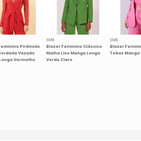
SMK
SMK
Feminino Pirâmide
Blazer Feminino Clássico
Blazer Femini
Bordada Vazado
Malha Liso Manga Longa
Tebas Manga 
Longa Vermelho
Verde Claro