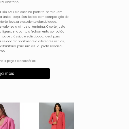
 6% elastano
o Lilás SMK é a escolha perfeita para quem
ma única peça. Seu tecido com composição de
forto, leveza e excelente elasticidade,
aloriza a silhueta feminina. O corte justo
a figura, enquanto o fechamento por botão
oque clássico e sofisticado. Ideal para
r se adapta facilmente a diferentes estilos,
faiataria para um visual profissional ou
rno.
ais peças e acessórios.
ja mais