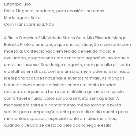
Estampa: Liso
Estilo: Elegante, moderno, para ocasiões noturnas
Modelagem: Solta
Com Transparência: Não
A Blusa Feminina SMK Veludo Strass Gola Alta Plissada Manga
Bufante Preto é uma peça que une sofisticação e conforto com
maestria. Confeccionada em tecido de veludo macio e
aveludado, proporciona uma sensação agradável ao toque e
um visual luxuoso. Seu design elegante, com gola alta plissada
e detalhes em strass, confere um charme moderno e refinado,
ideal para ocasiões noturnas e eventos formais. As mangas
bufantes com punhos elásticos criam um efeito franzido
delicado, enquanto a barra com elástico garante um ajuste
confortável e fluido, valorizando a silhueta sem apertar. A
modelagem solta e o comprimento médio tornam a blusa
versátil para composições tanto para o dia a dia quanto para
momentos especiais, especialmente em dias mais frios,
quando o veludo se destaca pelo aconchego e estilo.