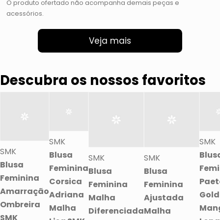
O produto ofertado não acompanha demais peças e
acessórios.
Veja mais
Descubra os nossos favoritos
SMK
SMK
SMK
Blusa
Blus
SMK
SMK
Blusa
Feminina
Femi
Blusa
Blusa
Feminina
Corsica
Paet
Feminina
Feminina
Amarração
Adriana
Gold
Malha
Ajustada
Ombreira
Malha
Man
Diferenciada
Malha
SMK