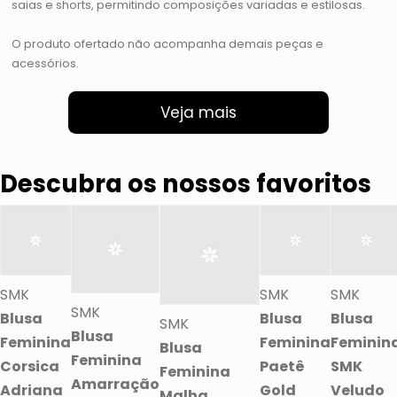
saias e shorts, permitindo composições variadas e estilosas.
O produto ofertado não acompanha demais peças e
acessórios.
Veja mais
Descubra os nossos favoritos
SMK
SMK
SMK
SMK
Blusa
Blusa
Blusa
SMK
Blusa
Feminina
Feminina
Feminin
Blusa
Feminina
Corsica
Paetê
SMK
Feminina
Amarração
Adriana
Gold
Veludo
Malha