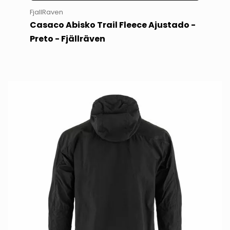
FjallRaven
Casaco Abisko Trail Fleece Ajustado -
Preto - Fjällräven