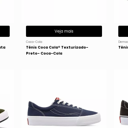
Veja mais
Coca-Cola
Democ
ata
Tênis Coca Cola® Texturizado-
Têni
Preto- Coca-Cola