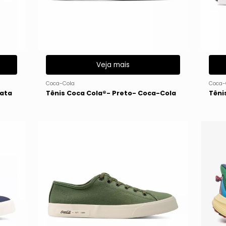
Veja mais
Coca-Cola
Coca-
rata
Tênis Coca Cola®- Preto- Coca-Cola
Têni