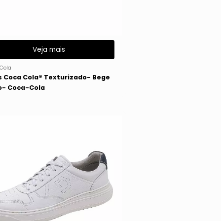
Veja mais
Cola
s Coca Cola® Texturizado- Bege
o- Coca-Cola