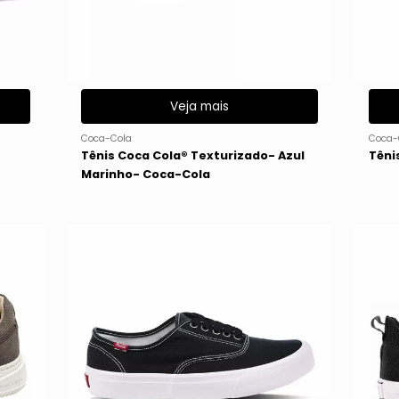
Veja mais
Coca-Cola
Coca-
Tênis Coca Cola® Texturizado- Azul
Têni
Marinho- Coca-Cola