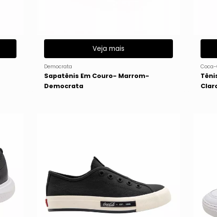
Veja mais
Democrata
Coca-
-
Sapatênis Em Couro- Marrom-
Têni
Democrata
Clar