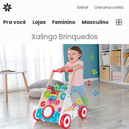
Entrar
Crie uma conta
Pra você
Lojas
Feminino
Masculino
Infant
Xalingo Brinquedos