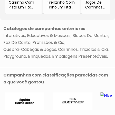
Carrinho Com
Trenzinho Com
Jogos De
Pista Em Fita
Trilho Em Fita
Carrinhos
- 5x0,67x4,5cm
- 3,5x0,7x5cm
- 8Pçs
- Hape
- Hape
- Hape
Catálogos de campanhas anteriores
Interativos, Educativos & Musicais
Blocos De Montar
Faz De Conta, Profissões & Cia
Quebra-Cabeças & Jogos
Carrinhos, Triciclos & Cia
Playground
Brinquedos
Embalagens Presenteáveis
Campanhas com classificações parecidas com
a que você gostou