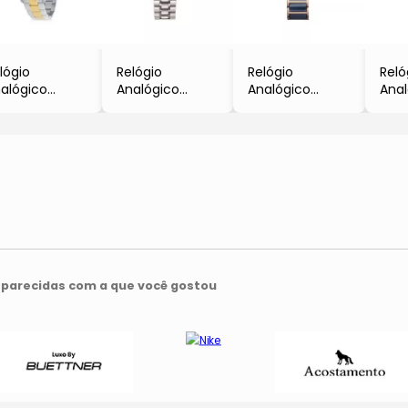
lógio
Relógio
Relógio
Reló
alógico
Analógico
Analógico
Anal
150LSSG-
E15815
11429-767
143
6M-BR
- Prateado &
- Azul Marinho
- Pr
Inox &
Branco
& Rosê Gold
- Be
urado
- Bering
Victor Hugo
parecidas com a que você gostou