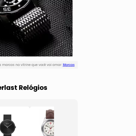
 marcas na vitrine que você vai amar:
Marcas
rlast Relógios
Relógio
Relógi
Analógico
Analó
10145LSSG-
E15915