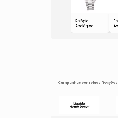
Relógio
Re
Analógico
An
WEN70109
10
- Prateado
0
- Wenger
- 
Do
- 
Campanhas com classificações 