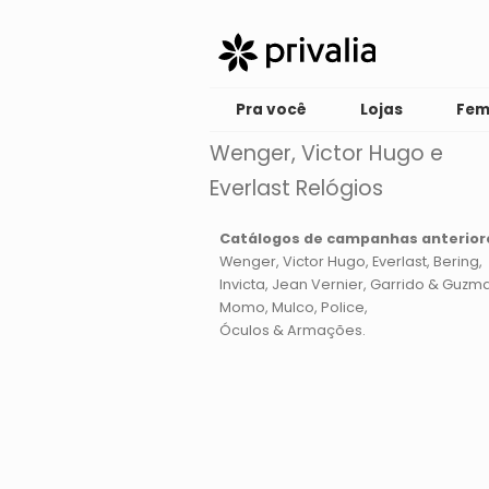
Pra você
Lojas
Fem
Wenger, Victor Hugo e
Everlast Relógios
Catálogos de campanhas anterior
Wenger
Victor Hugo
Everlast
Bering
Invicta
Jean Vernier
Garrido & Guzm
Momo
Mulco
Police
Óculos & Armações