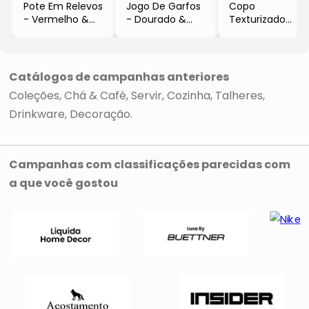
Pote Em Relevos
Jogo De Garfos
Copo
- Vermelho &
- Dourado &
Texturizado
Branco
Branco
- Incolor &
- We Design
- 4Pçs
Dourado
- We Design
- 450ml
- We Design
Catálogos de campanhas anteriores
Coleções
Chá & Café
Servir
Cozinha
Talheres
Drinkware
Decoração
Campanhas com classificações parecidas com
a que você gostou