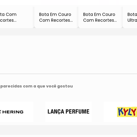
ota Com
Bota Em Couro
Bota Em Couro
Bota
cortes
Com Recortes
Com Recortes
Ultr
Vermelho
- Vermelha
- Rosa
Cam
curo
- Ro
- U
parecidas com a que você gostou