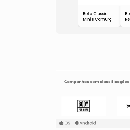
Bota Classic
B
Mini II Camurça
Re
- Vermelha
- 
- Ugg
Es
Campanhas com classificações 
iOS
Android