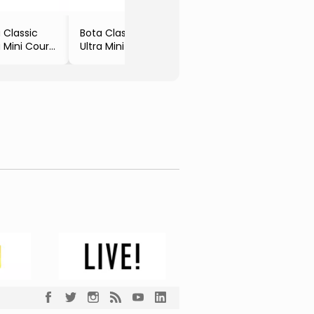
 Classic
Bota Classic
a Mini Couro
Ultra Mini Couro
urça
Camurça
sa
- Azul Escuro
gg
- UGG