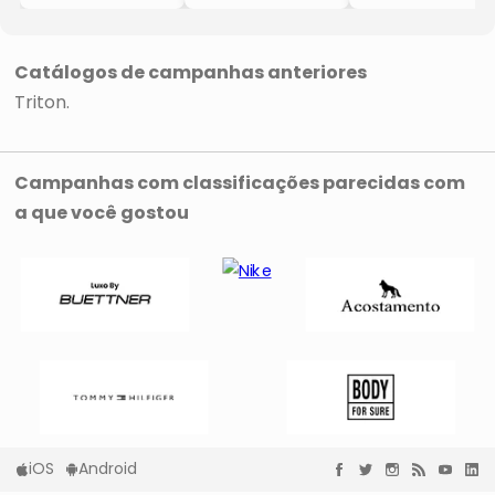
- Cinza & Lilás
- Incolor & Roxo
- Azul Marinho &
- Triton
- Triton
Roxo
- Triton
Catálogos de campanhas anteriores
Triton
Campanhas com classificações parecidas com
a que você gostou
iOS
Android