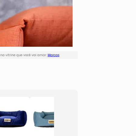
a vitrine que você vai amar:
Marcas
Tapetes
Cama
Higiênicos
Quadr
Super Secão
- Cinz
Max
- 20x
- 30 Unidades
- Lup