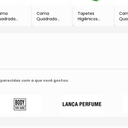
ama
Cama
Tapetes
Ca
uadrada
Quadrada
Higiênicos
Quad
Vermelha
- Cinza Claro
Super Secão
- Az
Luppet
- 20x60x60cm
Green
- Lu
- Luppet
- 30 Unidades
- Petix
parecidas com a que você gostou