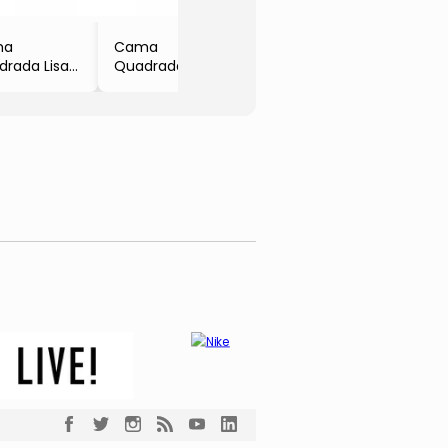
- Petix
ma
Cama
rada Lisa
Quadrada
ul Marinho
- Azul Claro
ppet
- 20x60x60cm
- Luppet