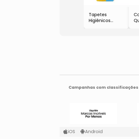
Tapetes
C
Higiênicos
Q
Super Secão
- 
Baby
- 
- 30 Unidades
- Petix
Campanhas com classificações 
iOS
Android