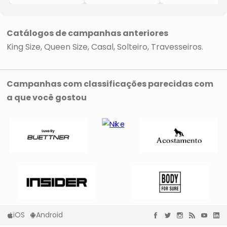
LN1104
6TABR/EPTIN28
6TABR/EPTIN28
- Off White
- Branco & Bege
- Branco & Bege
- 14x70x50cm
Claro
Claro
- Flex Colchões
- 28x138x188cm
- 28x158x198cm
Catálogos de campanhas anteriores
- Flex Colchões
- Flex Colchões
King Size
Queen Size
Casal
Solteiro
Travesseiros
Campanhas com classificações parecidas com
a que você gostou
iOS
Android