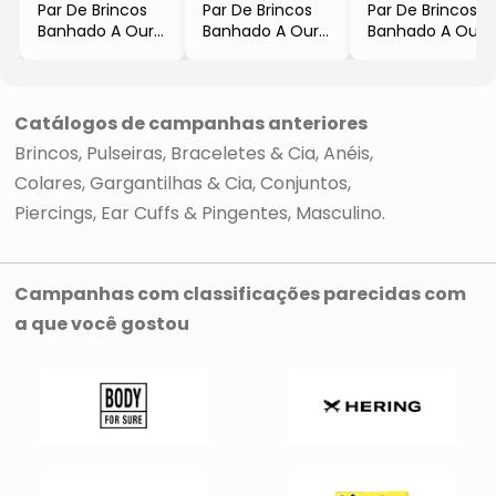
Par De Brincos
Par De Brincos
Par De Brincos
Banhado A Ouro
Banhado A Ouro
Banhado A Ouro
18K Com
Com Zircônias
18K Com Olho
Zircônia
- Rosa Claro &
De Tigre
- Cristal &
Dourado
- Marrom &
Dourado
- 1,5x1,5cm
Dourado
Catálogos de campanhas anteriores
- 1,5x1,7cm
- Carolina
- 2x0,8cm
Brincos
Pulseiras, Braceletes & Cia
Anéis
- Kumbayá
Alcaide
- Kumbayá
Joias
Joias
Colares, Gargantilhas & Cia
Conjuntos
Piercings, Ear Cuffs & Pingentes
Masculino
Campanhas com classificações parecidas com
a que você gostou