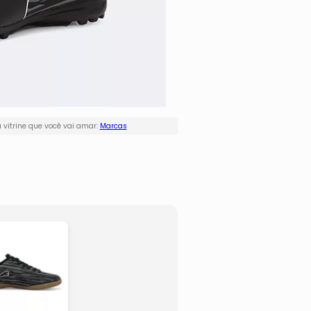
vitrine que você vai amar:
Marcas