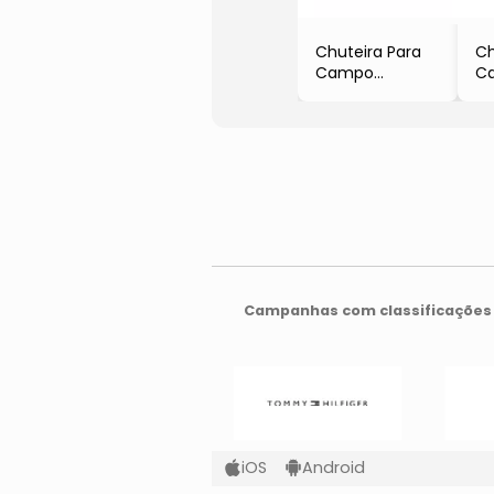
Chuteira Para
Ch
Campo
C
- Preta &
- 
Branca
Campanhas com classificações 
iOS
Android