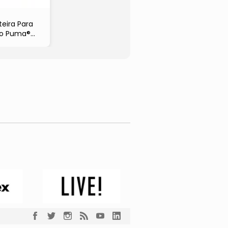
eira Para
ão Puma®
eta & Cinza