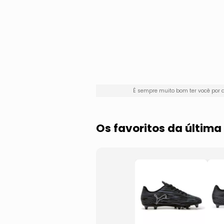
É sempre muito bom ter você por
Os favoritos da últim