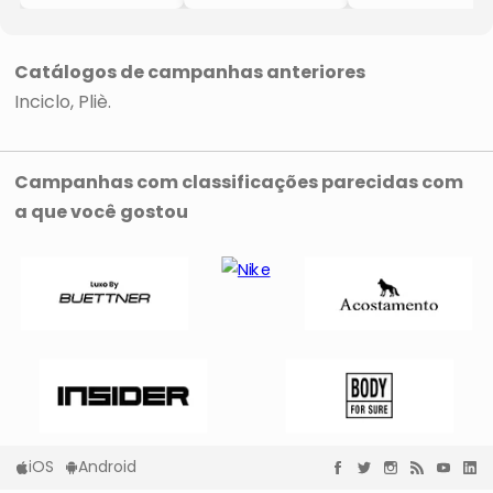
- Incolor
- Incolor
- Incolor
- 20ml
- 20ml
- 20ml
- Inciclo
- Inciclo
- Inciclo
Catálogos de campanhas anteriores
Inciclo
Pliè
Campanhas com classificações parecidas com
a que você gostou
iOS
Android